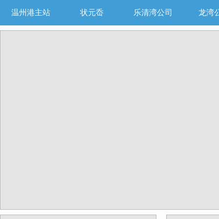
温州港主站
状元岙
乐清湾公司
龙湾