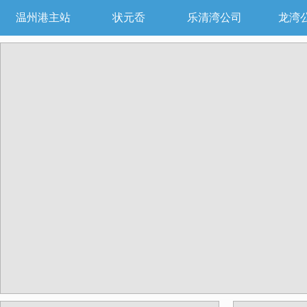
温州港主站
状元岙
乐清湾公司
龙湾